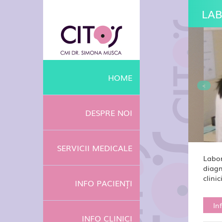
LAB
HOME
<
DESPRE NOI
SERVICII MEDICALE
Labor
diagn
clini
INFO PACIENȚI
In
INFO CLINICI