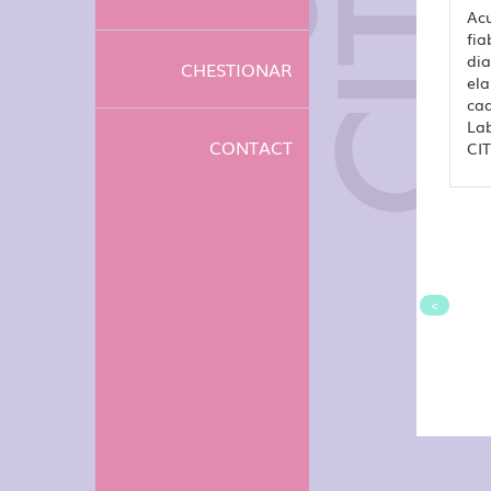
Acu
fia
dia
CHESTIONAR
ela
cad
Lab
CONTACT
CIT
<