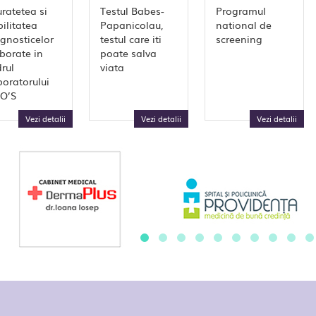
ratetea si
Testul Babes-
Programul
bilitatea
Papanicolau,
national de
gnosticelor
testul care iti
screening
borate in
poate salva
rul
viata
oratorului
O’S
Vezi detalii
Vezi detalii
Vezi detalii